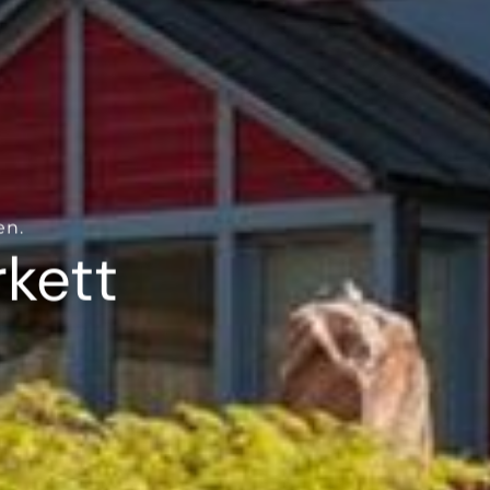
en.
kett