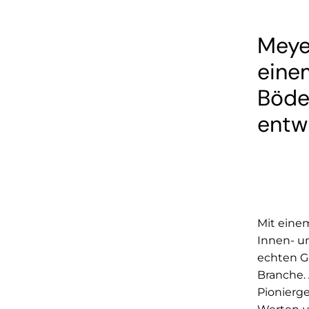
Meyer
eine
Böde
entwi
Mit eine
Innen- u
echten G
Branche.
Pionierge