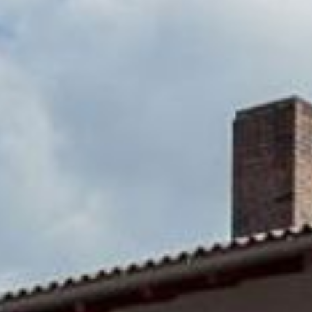
---
---