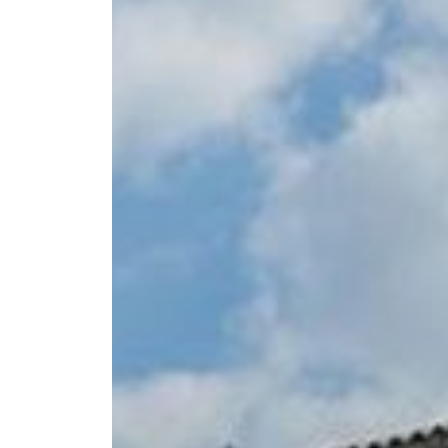
--
--