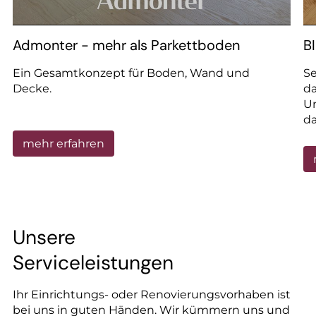
Admonter - mehr als Parkettboden
B
Ein Gesamtkonzept für Boden, Wand und
Se
Decke.
d
Un
da
st
mehr erfahren
Unsere
Serviceleistungen
Ihr Einrichtungs- oder Renovierungsvorhaben ist
bei uns in guten Händen. Wir kümmern uns und