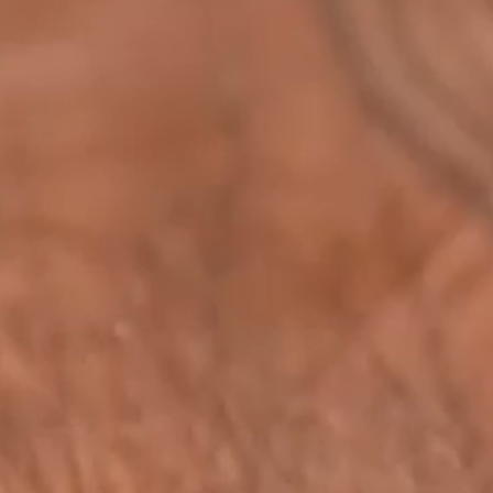
--
--