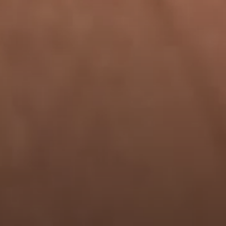
--
--