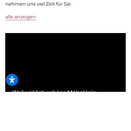
nehmen uns viel Zeit für Sie.
alle anzeigen
Weil wirklich schöne Möbel kein
Ablaufdatum haben.
Von der neuen Polsterung bis zum
modernen oder authentischen Stoffbezug –
wir erneuern Ihr Lieblingsmöbelstück und
werten es wieder auf, egal ob Sitzmöbel,