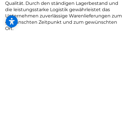
--
Qualität. Durch den ständigen Lagerbestand und
die leistungsstarke Logistik gewährleistet das
Unternehmen zuverlässige Warenlieferungen zum
gewünschten Zeitpunkt und zum gewünschten
Ort.
Exzellente Beratung sowie das weitreichende
Dienstleistungsangebot runden das Service ab.
Denn JAF bietet – über die Bereitstellung von
Waren hinaus – auch Unterstützung bei der
Planung und Umsetzung von Projekten und ist ein
zuverlässiger Partner an der Seite des Kunden.
Produktvielfalt, die überzeugt
Das JAF-Produktportfolio umfasst Holz,
Holzwerkstoffe und Zubehör. Mit dekorativen
Platten, Boden, Türen und Furnieren liefert JAF
alles für den Bereich Wohnen mit Holz.
Konstruktive Platten, Holzbauprodukte, Sperrholz,
Terrassendielen und Zubehör sowie Schnittholz