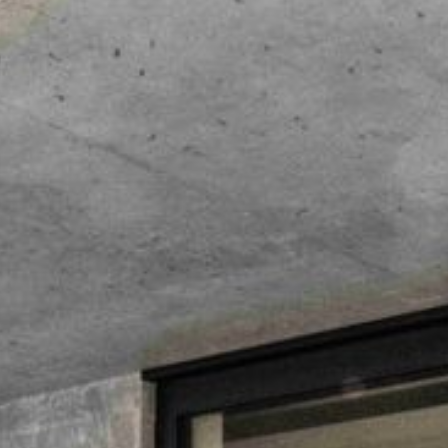
--
--