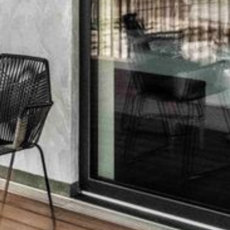
--
--