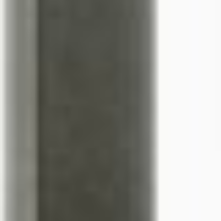
--
--