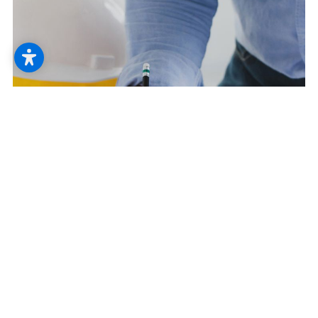
Wer früher plant, ist länger schlau.
Auch und vor allem beim Bauen spart eine
gute Planung viel Zeit und Geld.