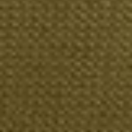
--
--