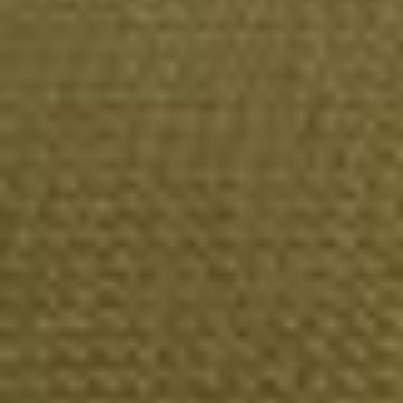
--
--