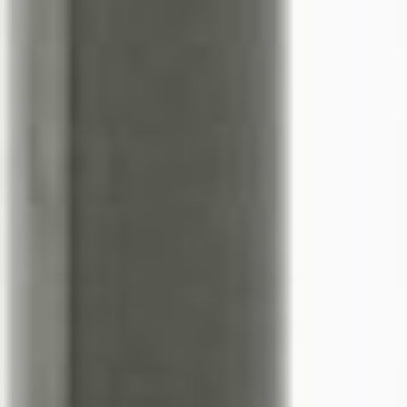
--
--